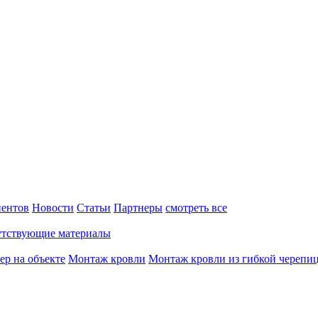
ентов
Новости
Статьи
Партнеры
смотреть все
тствующие материалы
ер на объекте
Монтаж кровли
Монтаж кровли из гибкой черепи