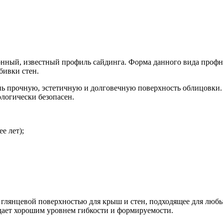
нный, известный профиль сайдинга. Форма данного вида профна
бивки стен.
нь прочную, эстетичную и долговечную поверхность облицовки. 
ологически безопасен.
е лет);
с глянцевой поверхностью для крыш и стен, подходящее для лю
дает хорошим уровнем гибкости и формируемости.