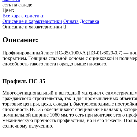
есть на складе
Цвет:
Все характеристики
Описание и характеристики
Оплата
Доставка
Описание и характеристики
Описание:
Профилированный лист НС-35x1000-A (ПЭ-01-6029-0,7) — попул
покрытием. Толщина стальной основы с оцинковкой и полимер
способность такого листа гораздо выше плоского.
Профиль НС-35
Многофункциональный и выгодный материал с симметричным пр
гражданского строительства, так и для промышленных объектов
торговые центры, цеха, склады ), быстровозводимые постройк
способность НС-35 обеспечивают специальные канавки, котор
номинальной ширине 1060 мм, то есть при монтаже этого профил
механическую прочность профнастила, но и его тяжесть. Пол
солнечному излучению.