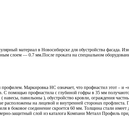
ярный материал в Новосибирске для обустройства фасада. Изна
ным слоем — 0.7 мм.После проката на специальном оборудован
офилем. Маркировка НС означает, что профнастил этот – и «не
. С помощью профнастила с глубиной гофры в 35 мм получаются 
и ( навесы, павильоны ), обустройство кровли, ограждения ча
ые расположены на лицевой и внутренней сторонах профлиста. П
я в боковое соединение скроется 60 мм. Толщина стали имеет ди
имерно-защитный слой из каталога Компани Металл Профиль при