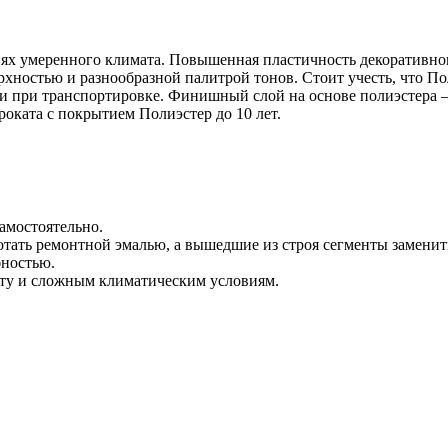
ях умеренного климата. Повышенная пластичность декоративног
хностью и разнообразной палитрой тонов. Стоит учесть, что Пол
и при транспортировке. Финишный слой на основе полиэстера —
оката с покрытием Полиэстер до 10 лет.
амостоятельно.
тать ремонтной эмалью, а вышедшие из строя сегменты заменит
бностью.
ту и сложным климатическим условиям.