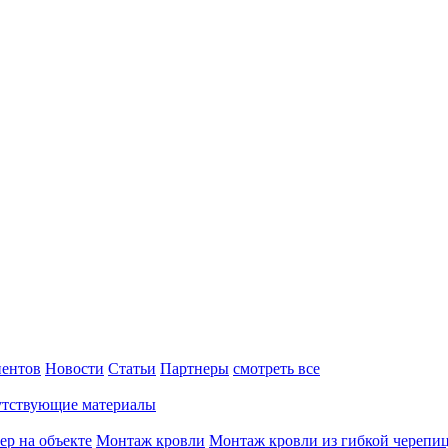
ентов
Новости
Статьи
Партнеры
смотреть все
тствующие материалы
ер на объекте
Монтаж кровли
Монтаж кровли из гибкой черепи