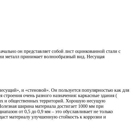
чально он представляет собой лист оцинкованной стали с
ии металл принимает волнообразный вид. Несущая
сущий», и «стеновой». Он пользуется популярностью как для
строения очень разного назначения: каркасные здания (
стных и общественных территорий. Хорошую несущую
олезная ширина материала достигает 1000 мм при
апазон от 0,5 до 0,9 мм – это обуславливает не только
даст материалу улучшенную стойкость к коррозии и