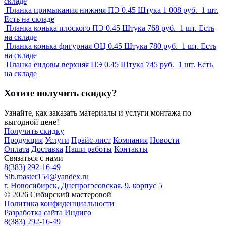
складе
Планка примыкания нижняя ПЭ 0.45
Штука
1 008
руб.
1 шт.
Есть на складе
Планка конька плоского ПЭ 0.45
Штука
768
руб.
1 шт.
Есть
на складе
Планка конька фигурная ОЦ 0.45
Штука
780
руб.
1 шт.
Есть
на складе
Планка ендовы верхняя ПЭ 0.45
Штука
745
руб.
1 шт.
Есть
на складе
Хотите получить скидку?
Узнайте, как заказать материалы и услуги монтажа по
выгодной цене!
Получить скидку
Продукция
Услуги
Прайс-лист
Компания
Новости
Оплата
Доставка
Наши работы
Контакты
Связаться с нами
8(383) 292-16-49
Sib.master154@yandex.ru
г. Новосибирск, Днепрогэсовская, 9, корпус 5
© 2026 Сибирский мастеровой
Политика конфиденциальности
Разработка сайта Индиго
8(383) 292-16-49