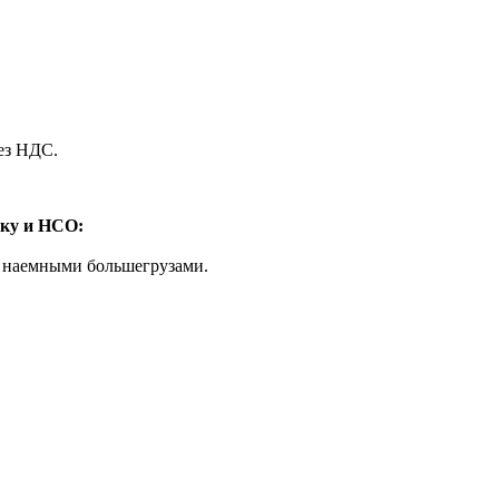
без НДС.
ску и НСО:
 и наемными большегрузами.