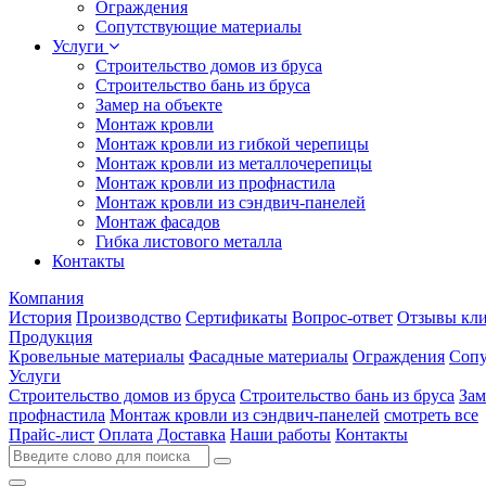
Ограждения
Сопутствующие материалы
Услуги
Строительство домов из бруса
Строительство бань из бруса
Замер на объекте
Монтаж кровли
Монтаж кровли из гибкой черепицы
Монтаж кровли из металлочерепицы
Монтаж кровли из профнастила
Монтаж кровли из сэндвич-панелей
Монтаж фасадов
Гибка листового металла
Контакты
Компания
История
Производство
Сертификаты
Вопрос-ответ
Отзывы кли
Продукция
Кровельные материалы
Фасадные материалы
Ограждения
Сопу
Услуги
Строительство домов из бруса
Строительство бань из бруса
Зам
профнастила
Монтаж кровли из сэндвич-панелей
смотреть все
Прайс-лист
Оплата
Доставка
Наши работы
Контакты