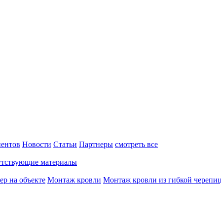
ентов
Новости
Статьи
Партнеры
смотреть все
тствующие материалы
ер на объекте
Монтаж кровли
Монтаж кровли из гибкой черепи