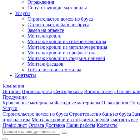
Ограждения
Сопутствующие материалы
Услуги
Строительство домов из бруса
Строительство бань из бруса
Замер на объекте
Монтаж кровли
Монтаж кровли из гибкой черепицы
Монтаж кровли из металлочерепицы
Монтаж кровли из профнастила
Монтаж кровли из сэндвич-панелей
Монтаж фасадов
Гибка листового металла
Контакты
Компания
История
Производство
Сертификаты
Вопрос-ответ
Отзывы кли
Продукция
Кровельные материалы
Фасадные материалы
Ограждения
Сопу
Услуги
Строительство домов из бруса
Строительство бань из бруса
Зам
профнастила
Монтаж кровли из сэндвич-панелей
смотреть все
Прайс-лист
Оплата
Доставка
Наши работы
Контакты