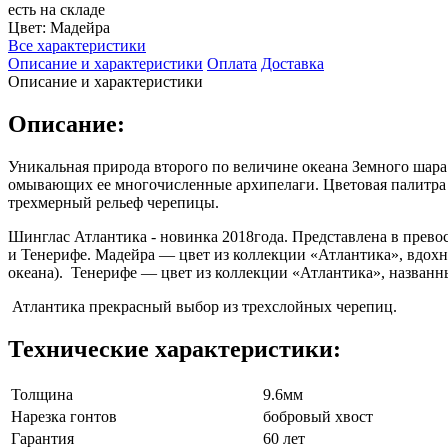
есть на складе
Цвет:
Мадейра
Все характеристики
Описание и характеристики
Оплата
Доставка
Описание и характеристики
Описание:
Уникальная природа второго по величине океана Земного шара
омывающих ее многочисленные архипелаги. Цветовая палитра 
трехмерный рельеф черепицы.
Шинглас Атлантика - новинка 2018года. Представлена в превос
и Тенерифе. Мадейра — цвет из коллекции «Атлантика», вдохн
океана). Тенерифе — цвет из коллекции «Атлантика», названны
Атлантика прекрасный выбор из трехслойных черепиц.
Технические характеристики:
Толщина
9.6мм
Нарезка гонтов
бобровый хвост
Гарантия
60 лет