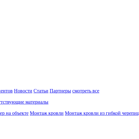
ентов
Новости
Статьи
Партнеры
смотреть все
тствующие материалы
ер на объекте
Монтаж кровли
Монтаж кровли из гибкой черепи