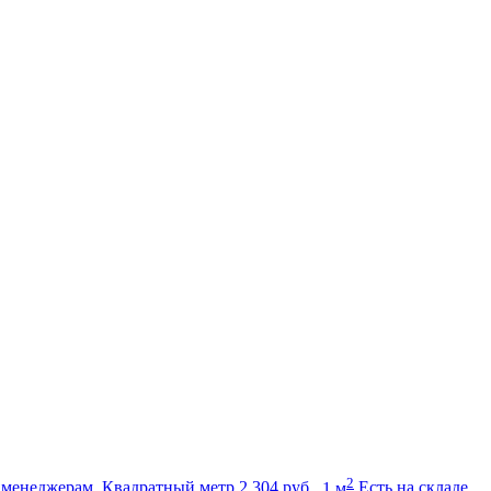
2
 менеджерам.
Квадратный метр
2 304
руб.
1 м
Есть на складе