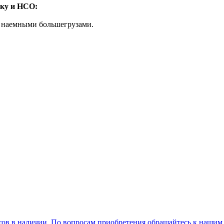
ску и НСО:
 и наемными большегрузами.
ов в наличии. По вопросам приобретения обращайтесь к нашим