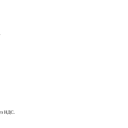
т
без НДС.